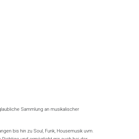
FIRMENEVEN
FIRMENEVEN
T DJ
T DJ
MÜNCHEN
NÜRNBERG
FIRMENEVEN
FIRMENEVEN
T DJ ALLGÄU
T DJ
chte, die dank der guten Stimmung und Musik noch
KARLSRUHE
re. Angefangen in meiner Jugend durch Platten
nglaubliche Sammlung an musikalischer
angen bis hin zu Soul, Funk, Housemusik uvm.