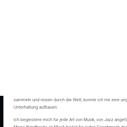
IRMENEVEN
FIRMENEVEN
 DJ
T DJ
Sven
WÜRZBURG
FRANKFURT
Discjockey
E-Mail: info@sound-burg.de
IRMENEVEN
FIRMENEVEN
 DJ
T DJ ULM
Wer einen Event plant oder Ereignisse im Leben feiern mö
STUTTGART
lange im Kopf bleiben sollen, braucht den richtigen DJ.
Leidenschaft zur Musik prägen mich als Kind der 70er Jah
sammeln und reisen durch die Welt, konnte ich mir eine u
Unterhaltung aufbauen.
Ich begeistere mich für jede Art von Musik, von Jazz angef