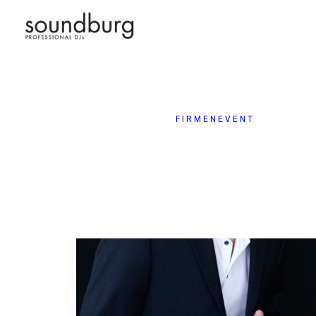
F
T
FIRMENEVENT
F
T