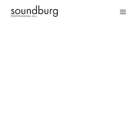
Firmenevent DJ Würzburg
Firmenevent DJ Nürnberg
Sitemap
Firmenevent DJ München
Firmenevent DJ Stuttgart
Firmenevent DJ Frankfurt
Firmenevent DJ Ulm
Seiten
Firmenevent DJ Allgäu
Firmenevent DJ Karlsruhe
Blog
Firmenevent DJ Heidelberg
Hochzeits DJ Würzburg
Cookie-Richtlinie (EU)
Hochzeits DJ Frankfurt
Datenschutz
Hochzeits DJ München
Dienstleistungen
Hochzeits DJ Nürnberg
DJ Allgäu
Hochzeits DJ Stuttgart
Hochzeits DJ Ulm
DJ Ausstattung
Hochzeits DJ Allgäu
DJ Bewerbung
Hochzeits DJ Karlsruhe