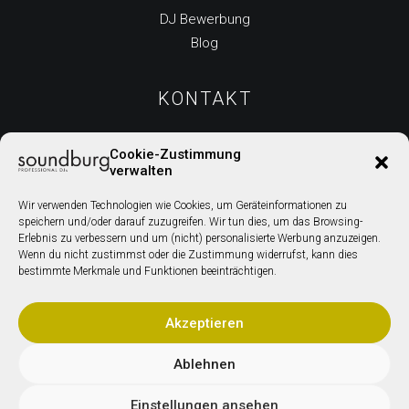
DJ Bewerbung
Blog
KONTAKT
Cookie-Zustimmung
verwalten
Salvatorstr. 15a
Wir verwenden Technologien wie Cookies, um Geräteinformationen zu
97074 Würzburg
speichern und/oder darauf zuzugreifen. Wir tun dies, um das Browsing-
Telefon: +49 931 – 260 91 707
Erlebnis zu verbessern und um (nicht) personalisierte Werbung anzuzeigen.
Wenn du nicht zustimmst oder die Zustimmung widerrufst, kann dies
E-Mail:
info@sound-burg.de
bestimmte Merkmale und Funktionen beeinträchtigen.
Akzeptieren
Ablehnen
Einstellungen ansehen
Impressum
|
Datenschutz
|
Sitemap