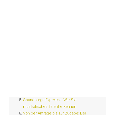
Hochzeits DJ Heidelberg
DJ Übersicht
DJ Bewerbung
Saxophonist
Fotobox
Inhaltsverzeichnis
DJ Ausstattung
Private Feiern
Soundburgs Tipps: Der Weg zum
perfekten DJ für Ihr Event
Erfolgreiche Veranstaltungen: Praktische
Tipps zur DJ-Auswahl
JETZT DJ ANFRAGEN
Technik trifft Talent: Was bei der DJ-
Auswahl wirklich zählt
Trends 2023: Aktuelle Kriterien für die DJ-
Auswahl
Soundburgs Expertise: Wie Sie
musikalisches Talent erkennen
Von der Anfrage bis zur Zugabe: Der