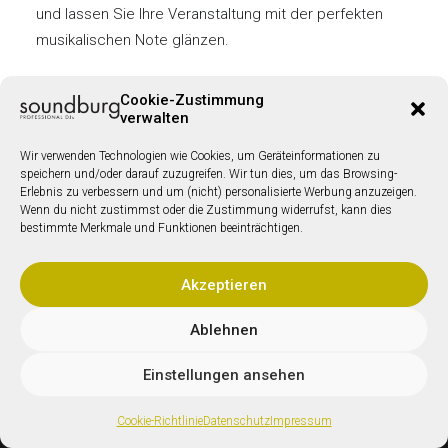
und lassen Sie Ihre Veranstaltung mit der perfekten
musikalischen Note glänzen.
Cookie-Zustimmung
verwalten
Wir verwenden Technologien wie Cookies, um Geräteinformationen zu
speichern und/oder darauf zuzugreifen. Wir tun dies, um das Browsing-
Erlebnis zu verbessern und um (nicht) personalisierte Werbung anzuzeigen.
Lassen Sie uns
Wenn du nicht zustimmst oder die Zustimmung widerrufst, kann dies
bestimmte Merkmale und Funktionen beeinträchtigen.
gemeinsam
unvergessliche
Akzeptieren
Momente für Sie und
Ablehnen
Ihre Gäste schaffen!
Einstellungen ansehen
Cookie-Richtlinie
Datenschutz
Impressum