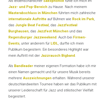
Als leidenschaftlicher
Saxophonist
fühle ich mich im
Jazz- und Pop-Bereich
zu Hause. Nach meinem
Masterabschluss in München
führten mich zahlreiche
internationale Auftritte
auf Bühnen wie
Rock im Park
,
das
Jungle Beat Festival
, das
Jazzfestival
Burghausen
, das
Jazzfest München
und das
Regensburger Jazzweekend
. Auch bei
Firmen-
Events
, unter anderem für
LIDL
, durfte ich mein
Publikum begeistern. Ein besonderes Highlight war
mein Auftritt mit der
Jazzrausch Bigband
.
Als
Bandleader
meiner eigenen Formation habe ich mir
einen Namen gemacht und für unsere Musik bereits
mehrere
Auszeichnungen
erhalten. Während unserer
deutschlandweiten Tournee haben wir das Publikum mit
unserer Leidenschaft für Jazz und stilistischer Vielfalt
begeistert.