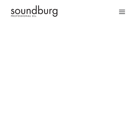
Firmenevent DJ Würzburg
Firmenevent DJ Nürnberg
Firmenevent DJ München
Firmenevent DJ Stuttgart
Firmenevent DJ Frankfurt
Firmenevent DJ Ulm
Firmenevent DJ Allgäu
Firmenevent DJ Karlsruhe
Firmenevent DJ Heidelberg
Hochzeits DJ Würzburg
Hochzeits DJ Frankfurt
Hochzeits DJ München
Hochzeits DJ Nürnberg
Hochzeits DJ Stuttgart
Hochzeits DJ Ulm
Hochzeits DJ Allgäu
Hochzeits DJ Karlsruhe