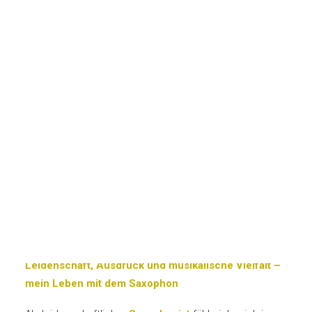
Hochzeits DJ Heidelberg
DJ Übersicht
DJ Bewerbung
Saxophonist
Fotobox
DJ Ausstattung
Private Feiern
Nico
JETZT DJ ANFRAGEN
Saxophonist
E-Mail: info@sound-burg.de
Leidenschaft, Ausdruck und musikalische Vielfalt –
mein Leben mit dem Saxophon